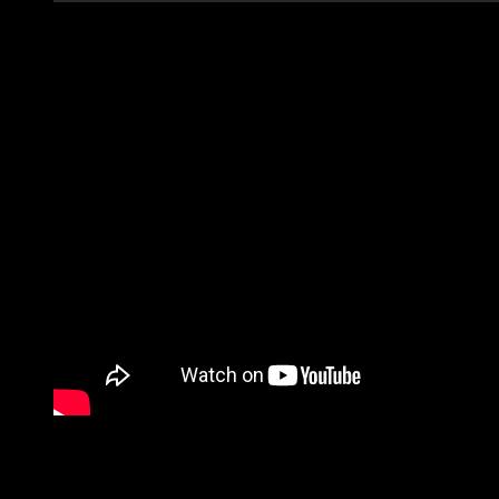
Maria Russo Hörbuch: Eine geheime Liebe (Bonustrack von „
Jan Sebo – Freunde wie wir